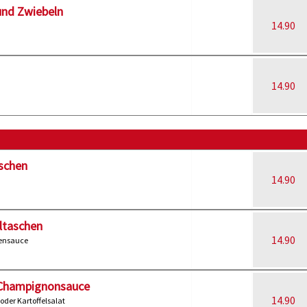
und Zwiebeln
14.90
14.90
schen
14.90
ltaschen
14.90
tensauce
Champignonsauce
14.90
oder Kartoffelsalat