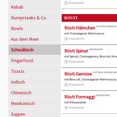
Produktinfo
Kebab
Rumpsteaks & Co.
RÖSTI
mit Käse überbac
Rösti Hähnchen
Bowls
mit Champignon-Rahmsauce
Aus dem Meer
Produktinfo
Schwäbisch
überbacken
Rösti Spinat
mit Spinat, Champignons, Broccoli, K
Fingerfood
Produktinfo
Toasts
mit Käse überbacke
Rösti Gemüse
mit Broccoli, Champignon-Rahmsauce,
Indisch
Produktinfo
Chinesisch
überbacken
Rösti Formaggi
Mexikanisch
mit 4 Käsesorten
Produktinfo
Suppen