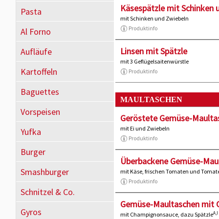
Käsespätzle mit Schinken 
Pasta
mit Schinken und Zwiebeln
Produktinfo
Al Forno
Linsen mit Spätzle
Aufläufe
mit 3 Geflügelsaitenwürstle
Kartoffeln
Produktinfo
Baguettes
MAULTASCHEN
Vorspeisen
Geröstete Gemüse-Maulta
mit Ei und Zwiebeln
Yufka
Produktinfo
Burger
Überbackene Gemüse-Mau
Smashburger
mit Käse, frischen Tomaten und Toma
Produktinfo
Schnitzel & Co.
Gemüse-Maultaschen mit 
Gyros
A,I
mit Champignonsauce, dazu Spätzle